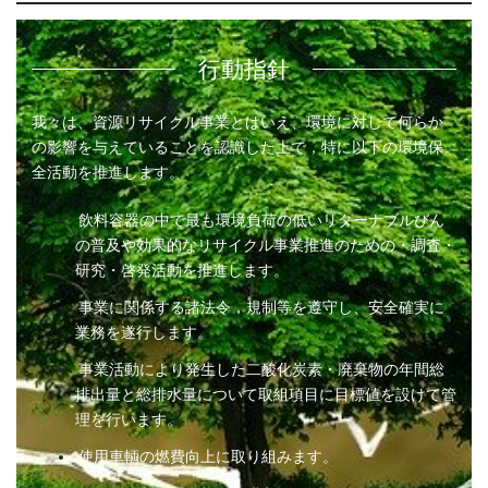
行動指針
我々は、資源リサイクル事業とはいえ、環境に対して何らか
の影響を与えていることを認識した上で，特に以下の環境保
全活動を推進します。
飲料容器の中で最も環境負荷の低いリターナブルびん
の普及や効果的なリサイクル事業推進のための・調査・
研究・啓発活動を推進します。
事業に関係する諸法令，規制等を遵守し、安全確実に
業務を遂行します。
事業活動により発生した二酸化炭素・廃棄物の年間総
排出量と総排水量について取組項目に目標値を設けて管
理を行います。
使用車輌の燃費向上に取り組みます。