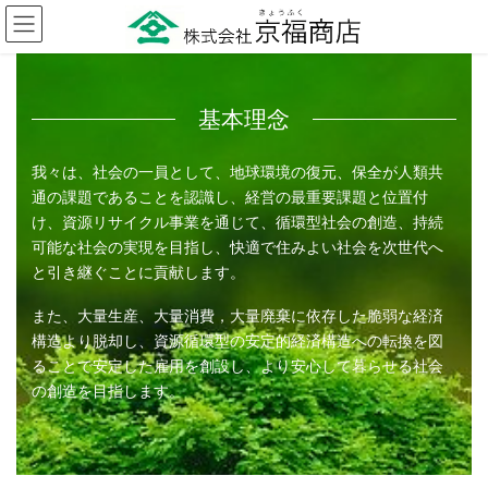
コ
ナ
ン
ビ
テ
ゲ
ン
ー
ツ
シ
基本理念
へ
ョ
ス
ン
キ
に
我々は、社会の一員として、地球環境の復元、保全が人類共
ッ
移
通の課題であることを認識し、経営の最重要課題と位置付
プ
動
け、資源リサイクル事業を通じて、循環型社会の創造、持続
可能な社会の実現を目指し、快適で住みよい社会を次世代へ
と引き継ぐことに貢献します。
また、大量生産、大量消費，大量廃棄に依存した脆弱な経済
構造より脱却し、資源循環型の安定的経済構造への転換を図
ることで安定した雇用を創設し、より安心して暮らせる社会
の創造を目指します。