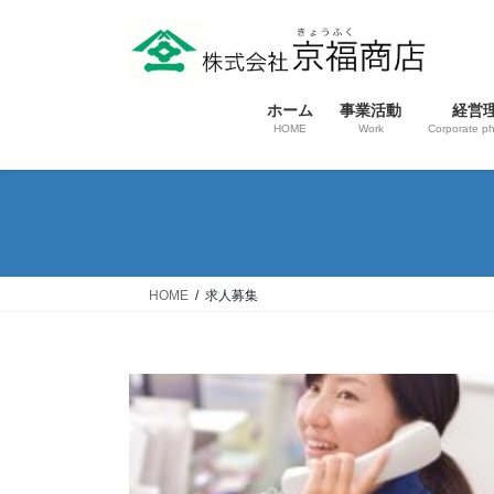
コ
ナ
ン
ビ
テ
ゲ
ン
ー
ホーム
事業活動
経営
ツ
シ
HOME
Work
Corporate ph
へ
ョ
ス
ン
キ
に
ッ
移
プ
動
HOME
求人募集